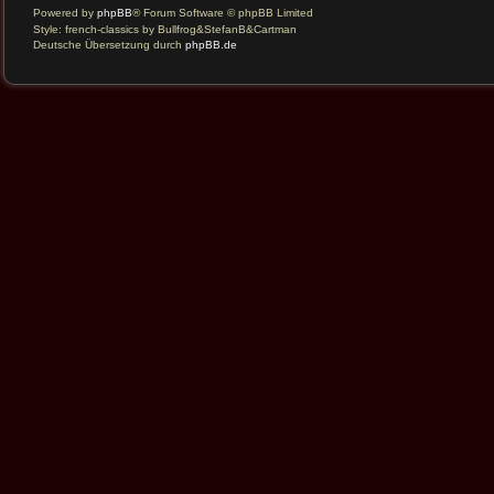
Powered by
phpBB
® Forum Software © phpBB Limited
Style: french-classics by Bullfrog&StefanB&Cartman
Deutsche Übersetzung durch
phpBB.de