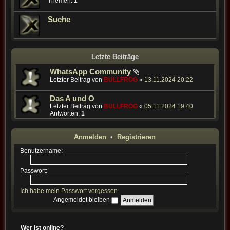
Themen:
1
Suche
Letzte Beiträge
WhatsApp Community
Letzter Beitrag von
BULLFROG
«
13.11.2024 20:22
Das A und O
Letzter Beitrag von
BULLFROG
«
05.11.2024 19:40
Antworten:
1
Anmelden
•
Registrieren
Benutzername:
Passwort:
Ich habe mein Passwort vergessen
Angemeldet bleiben
Wer ist online?