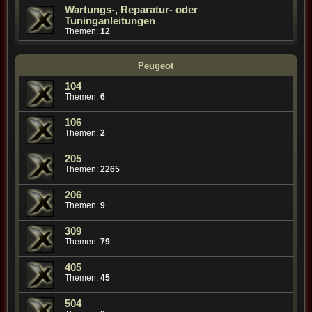
Wartungs-, Reparatur- oder
Tuninganleitungen
Themen:
12
Peugeot
104
Themen:
6
106
Themen:
2
205
Themen:
2265
206
Themen:
9
309
Themen:
79
405
Themen:
45
504