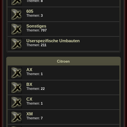
Themen:
8
605
Themen:
3
Sonstiges
Themen:
707
Userspezifische Umbauten
Themen:
211
Citroen
AX
Themen:
1
BX
Themen:
22
CX
Themen:
1
XM
Themen:
7