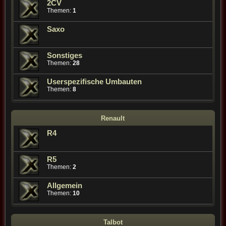
2CV
Themen:
1
Saxo
Sonstiges
Themen:
28
Userspezifische Umbauten
Themen:
8
Renault
R4
R5
Themen:
2
Allgemein
Themen:
10
Talbot