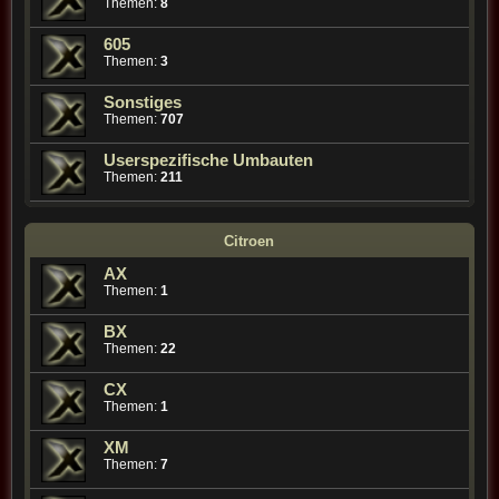
Themen:
8
605
Themen:
3
Sonstiges
Themen:
707
Userspezifische Umbauten
Themen:
211
Citroen
AX
Themen:
1
BX
Themen:
22
CX
Themen:
1
XM
Themen:
7