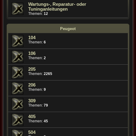
Wartungs-, Reparatur- oder
Tuninganleitungen
Themen:
12
Peugeot
104
Themen:
6
106
Themen:
2
205
Themen:
2265
206
Themen:
9
309
Themen:
79
405
Themen:
45
504