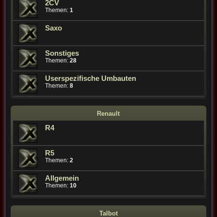
2CV
Themen:
1
Saxo
Sonstiges
Themen:
28
Userspezifische Umbauten
Themen:
8
Renault
R4
R5
Themen:
2
Allgemein
Themen:
10
Talbot