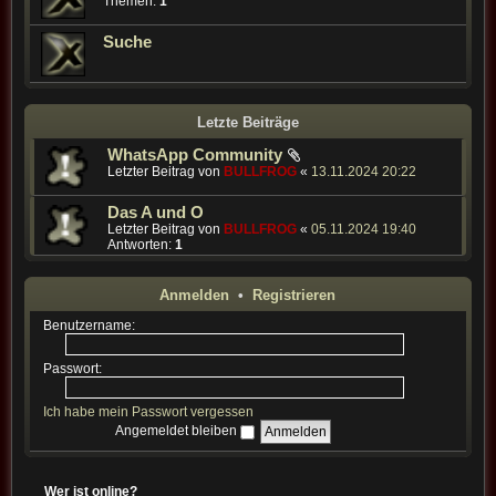
Themen:
1
Suche
Letzte Beiträge
WhatsApp Community
Letzter Beitrag von
BULLFROG
«
13.11.2024 20:22
Das A und O
Letzter Beitrag von
BULLFROG
«
05.11.2024 19:40
Antworten:
1
Anmelden
•
Registrieren
Benutzername:
Passwort:
Ich habe mein Passwort vergessen
Angemeldet bleiben
Wer ist online?