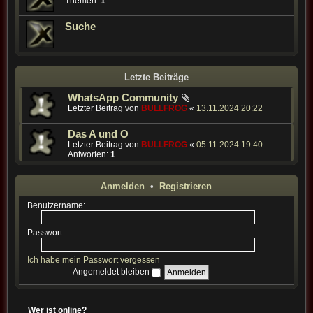
Themen:
1
Suche
Letzte Beiträge
WhatsApp Community
Letzter Beitrag von
BULLFROG
«
13.11.2024 20:22
Das A und O
Letzter Beitrag von
BULLFROG
«
05.11.2024 19:40
Antworten:
1
Anmelden
•
Registrieren
Benutzername:
Passwort:
Ich habe mein Passwort vergessen
Angemeldet bleiben
Wer ist online?