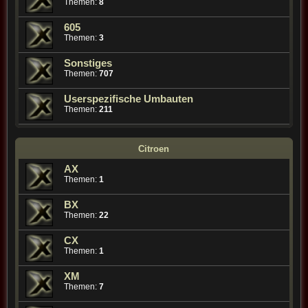
Themen:
8
605
Themen:
3
Sonstiges
Themen:
707
Userspezifische Umbauten
Themen:
211
Citroen
AX
Themen:
1
BX
Themen:
22
CX
Themen:
1
XM
Themen:
7