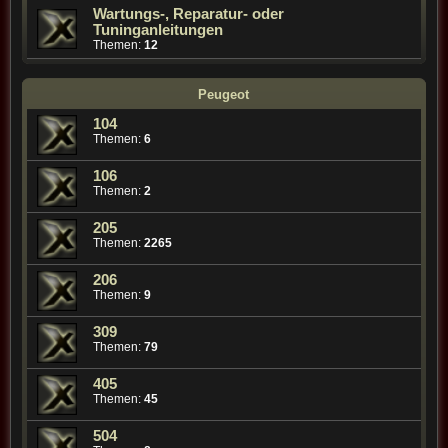
Wartungs-, Reparatur- oder
Tuninganleitungen
Themen:
12
Peugeot
104
Themen:
6
106
Themen:
2
205
Themen:
2265
206
Themen:
9
309
Themen:
79
405
Themen:
45
504