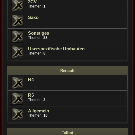
2CV
Themen:
1
Saxo
Sonstiges
Themen:
28
Userspezifische Umbauten
Themen:
8
Renault
R4
R5
Themen:
2
Allgemein
Themen:
10
Talbot