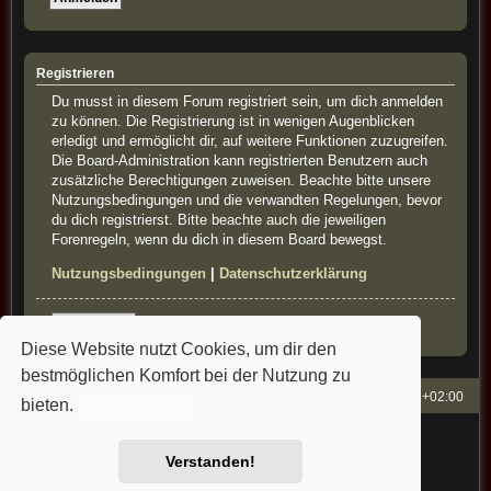
Registrieren
Du musst in diesem Forum registriert sein, um dich anmelden
zu können. Die Registrierung ist in wenigen Augenblicken
erledigt und ermöglicht dir, auf weitere Funktionen zuzugreifen.
Die Board-Administration kann registrierten Benutzern auch
zusätzliche Berechtigungen zuweisen. Beachte bitte unsere
Nutzungsbedingungen und die verwandten Regelungen, bevor
du dich registrierst. Bitte beachte auch die jeweiligen
Forenregeln, wenn du dich in diesem Board bewegst.
Nutzungsbedingungen
|
Datenschutzerklärung
Registrieren
Diese Website nutzt Cookies, um dir den
bestmöglichen Komfort bei der Nutzung zu
French-Classics
Alle Zeiten sind
UTC+02:00
bieten.
Mehr erfahren
Powered by
phpBB
® Forum Software © phpBB Limited
Style: french-classics by Bullfrog&StefanB&Cartman
Verstanden!
Deutsche Übersetzung durch
phpBB.de