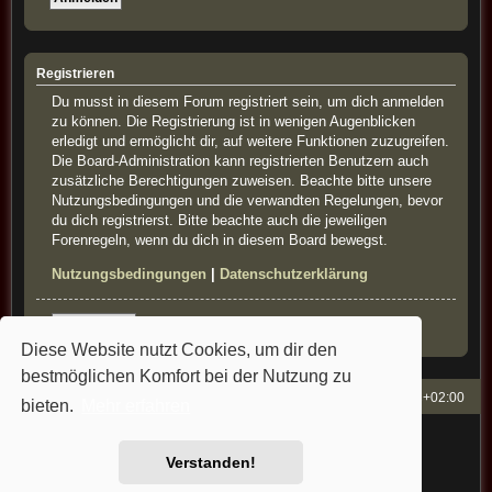
Registrieren
Du musst in diesem Forum registriert sein, um dich anmelden
zu können. Die Registrierung ist in wenigen Augenblicken
erledigt und ermöglicht dir, auf weitere Funktionen zuzugreifen.
Die Board-Administration kann registrierten Benutzern auch
zusätzliche Berechtigungen zuweisen. Beachte bitte unsere
Nutzungsbedingungen und die verwandten Regelungen, bevor
du dich registrierst. Bitte beachte auch die jeweiligen
Forenregeln, wenn du dich in diesem Board bewegst.
Nutzungsbedingungen
|
Datenschutzerklärung
Registrieren
Diese Website nutzt Cookies, um dir den
bestmöglichen Komfort bei der Nutzung zu
French-Classics
Alle Zeiten sind
UTC+02:00
bieten.
Mehr erfahren
Powered by
phpBB
® Forum Software © phpBB Limited
Style: french-classics by Bullfrog&StefanB&Cartman
Verstanden!
Deutsche Übersetzung durch
phpBB.de