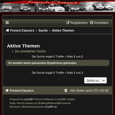
Registrieren
Anmelden
French-Classics
Suche
Aktive Themen
Aktive Themen
Zur erweiterten Suche
Die Suche ergab 0 Treffer • Seite
1
von
1
Es wurden keine passenden Ergebnisse gefunden.
Die Suche ergab 0 Treffer • Seite
1
von
1
Gehe zu
French-Classics
Alle Zeiten sind
UTC+02:00
Powered by
phpBB
® Forum Software © phpBB Limited
Style: french-classics by Bullfrog&StefanB&Cartman
Deutsche Übersetzung durch
phpBB.de