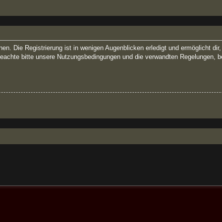
n. Die Registrierung ist in wenigen Augenblicken erledigt und ermöglicht dir
eachte bitte unsere Nutzungsbedingungen und die verwandten Regelungen, bevor