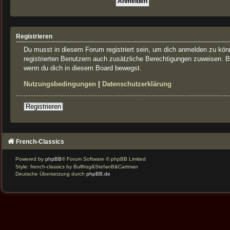
Registrieren
Du musst in diesem Forum registriert sein, um dich anmelden zu könne
registrierten Benutzern auch zusätzliche Berechtigungen zuweisen. B
wenn du dich in diesem Board bewegst.
Nutzungsbedingungen
|
Datenschutzerklärung
Registrieren
French-Classics
Powered by
phpBB
® Forum Software © phpBB Limited
Style: french-classics by Bullfrog&StefanB&Cartman
Deutsche Übersetzung durch
phpBB.de