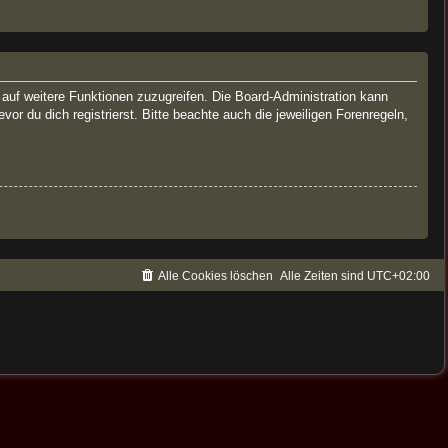
, auf weitere Funktionen zuzugreifen. Die Board-Administration kann
 du dich registrierst. Bitte beachte auch die jeweiligen Forenregeln,
Alle Cookies löschen
Alle Zeiten sind
UTC+02:00