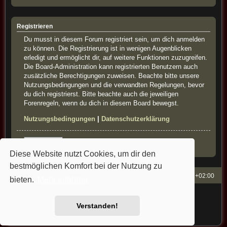
Registrieren
Du musst in diesem Forum registriert sein, um dich anmelden
zu können. Die Registrierung ist in wenigen Augenblicken
erledigt und ermöglicht dir, auf weitere Funktionen zuzugreifen.
Die Board-Administration kann registrierten Benutzern auch
zusätzliche Berechtigungen zuweisen. Beachte bitte unsere
Nutzungsbedingungen und die verwandten Regelungen, bevor
du dich registrierst. Bitte beachte auch die jeweiligen
Forenregeln, wenn du dich in diesem Board bewegst.
Nutzungsbedingungen
|
Datenschutzerklärung
Registrieren
Diese Website nutzt Cookies, um dir den
bestmöglichen Komfort bei der Nutzung zu
French-Classics
Alle Zeiten sind
UTC+02:00
bieten.
Mehr erfahren
Powered by
phpBB
® Forum Software © phpBB Limited
Style: french-classics by Bullfrog&StefanB&Cartman
Verstanden!
Deutsche Übersetzung durch
phpBB.de