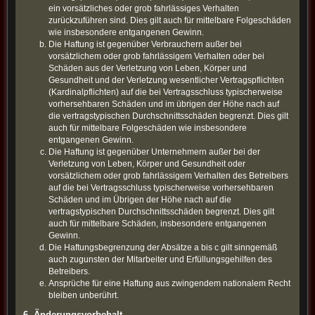
ein vorsätzliches oder grob fahrlässiges Verhalten
zurückzuführen sind. Dies gilt auch für mittelbare Folgeschäden
wie insbesondere entgangenen Gewinn.
Die Haftung ist gegenüber Verbrauchern außer bei
vorsätzlichem oder grob fahrlässigem Verhalten oder bei
Schäden aus der Verletzung von Leben, Körper und
Gesundheit und der Verletzung wesentlicher Vertragspflichten
(Kardinalpflichten) auf die bei Vertragsschluss typischerweise
vorhersehbaren Schäden und im übrigen der Höhe nach auf
die vertragstypischen Durchschnittsschäden begrenzt. Dies gilt
auch für mittelbare Folgeschäden wie insbesondere
entgangenen Gewinn.
Die Haftung ist gegenüber Unternehmern außer bei der
Verletzung von Leben, Körper und Gesundheit oder
vorsätzlichem oder grob fahrlässigem Verhalten des Betreibers
auf die bei Vertragsschluss typischerweise vorhersehbaren
Schäden und im Übrigen der Höhe nach auf die
vertragstypischen Durchschnittsschäden begrenzt. Dies gilt
auch für mittelbare Schäden, insbesondere entgangenen
Gewinn.
Die Haftungsbegrenzung der Absätze a bis c gilt sinngemäß
auch zugunsten der Mitarbeiter und Erfüllungsgehilfen des
Betreibers.
Ansprüche für eine Haftung aus zwingendem nationalem Recht
bleiben unberührt.
6. Änderungsvorbehalt