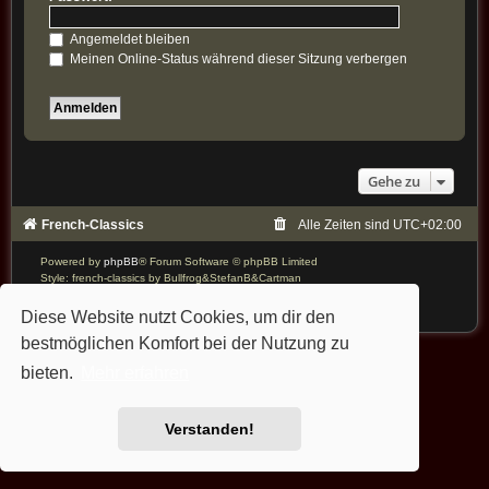
Angemeldet bleiben
Meinen Online-Status während dieser Sitzung verbergen
Gehe zu
French-Classics
Alle Zeiten sind
UTC+02:00
Powered by
phpBB
® Forum Software © phpBB Limited
Style: french-classics by Bullfrog&StefanB&Cartman
Deutsche Übersetzung durch
phpBB.de
Diese Website nutzt Cookies, um dir den
bestmöglichen Komfort bei der Nutzung zu
bieten.
Mehr erfahren
Verstanden!