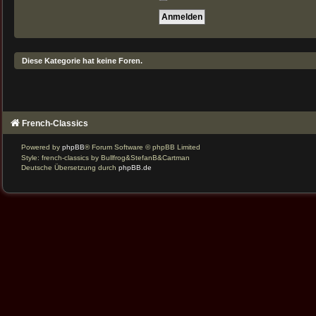
Diese Kategorie hat keine Foren.
French-Classics
Powered by
phpBB
® Forum Software © phpBB Limited
Style: french-classics by Bullfrog&StefanB&Cartman
Deutsche Übersetzung durch
phpBB.de