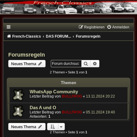
Registrieren
Anmelden
French-Classics
DAS FORUM...
Forumsregeln
Forumsregeln
Suche
Erweiterte Suche
Neues Thema
2 Themen • Seite
1
von
1
Themen
WhatsApp Community
Letzter Beitrag von
BULLFROG
«
13.11.2024 20:22
Das A und O
Letzter Beitrag von
BULLFROG
«
05.11.2024 19:40
Antworten:
1
Neues Thema
2 Themen • Seite
1
von
1