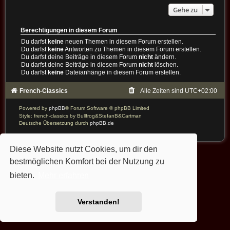
Gehe zu
Berechtigungen in diesem Forum
Du darfst
keine
neuen Themen in diesem Forum erstellen.
Du darfst
keine
Antworten zu Themen in diesem Forum erstellen.
Du darfst deine Beiträge in diesem Forum
nicht
ändern.
Du darfst deine Beiträge in diesem Forum
nicht
löschen.
Du darfst
keine
Dateianhänge in diesem Forum erstellen.
French-Classics
Alle Zeiten sind
UTC+02:00
Powered by
phpBB
® Forum Software © phpBB Limited
Style: french-classics by Bullfrog&StefanB&Cartman
Deutsche Übersetzung durch
phpBB.de
Diese Website nutzt Cookies, um dir den
bestmöglichen Komfort bei der Nutzung zu
bieten.
Mehr erfahren
Verstanden!