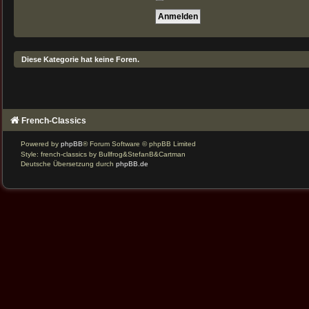
Diese Kategorie hat keine Foren.
French-Classics
Powered by
phpBB
® Forum Software © phpBB Limited
Style: french-classics by Bullfrog&StefanB&Cartman
Deutsche Übersetzung durch
phpBB.de