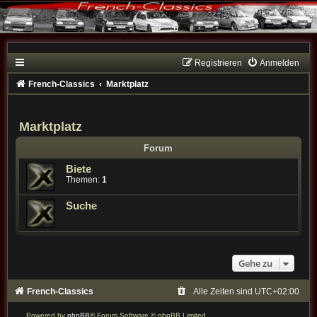
Registrieren
Anmelden
French-Classics
Marktplatz
Marktplatz
Forum
Biete
Themen:
1
Suche
Gehe zu
French-Classics
Alle Zeiten sind
UTC+02:00
Powered by
phpBB
® Forum Software © phpBB Limited