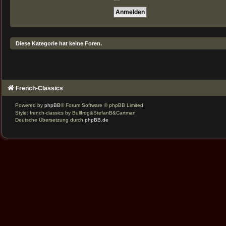
Diese Kategorie hat keine Foren.
French-Classics
Powered by
phpBB
® Forum Software © phpBB Limited
Style: french-classics by Bullfrog&StefanB&Cartman
Deutsche Übersetzung durch
phpBB.de