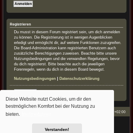
Registrieren
Du musst in diesem Forum registriert sein, um dich anmelden
zu können. Die Registrierung ist in wenigen Augenblicken
erledigt und ermöglicht dir, auf weitere Funktionen zuzugreifen.
Die Board-Administration kann registrierten Benutzern auch
zusätzliche Berechtigungen zuweisen. Beachte bitte unsere
Nutzungsbedingungen und die verwandten Regelungen, bevor
du dich registrierst. Bitte beachte auch die jeweiligen
Forenregeln, wenn du dich in diesem Board bewegst.
Nutzungsbedingungen
|
Datenschutzerklärung
Registrieren
Diese Website nutzt Cookies, um dir den
bestmöglichen Komfort bei der Nutzung zu
French-Classics
Alle Zeiten sind
UTC+02:00
bieten.
Mehr erfahren
Powered by
phpBB
® Forum Software © phpBB Limited
Style: french-classics by Bullfrog&StefanB&Cartman
Verstanden!
Deutsche Übersetzung durch
phpBB.de