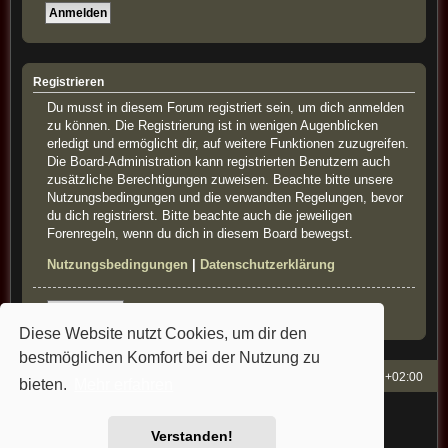
Registrieren
Du musst in diesem Forum registriert sein, um dich anmelden
zu können. Die Registrierung ist in wenigen Augenblicken
erledigt und ermöglicht dir, auf weitere Funktionen zuzugreifen.
Die Board-Administration kann registrierten Benutzern auch
zusätzliche Berechtigungen zuweisen. Beachte bitte unsere
Nutzungsbedingungen und die verwandten Regelungen, bevor
du dich registrierst. Bitte beachte auch die jeweiligen
Forenregeln, wenn du dich in diesem Board bewegst.
Nutzungsbedingungen
|
Datenschutzerklärung
Registrieren
Diese Website nutzt Cookies, um dir den
bestmöglichen Komfort bei der Nutzung zu
French-Classics
Alle Zeiten sind
UTC+02:00
bieten.
Mehr erfahren
Powered by
phpBB
® Forum Software © phpBB Limited
Style: french-classics by Bullfrog&StefanB&Cartman
Verstanden!
Deutsche Übersetzung durch
phpBB.de