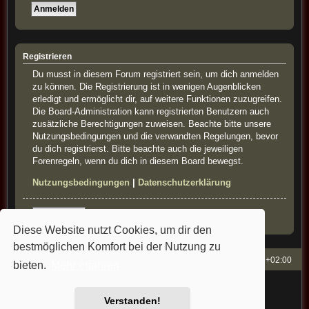
Registrieren
Du musst in diesem Forum registriert sein, um dich anmelden
zu können. Die Registrierung ist in wenigen Augenblicken
erledigt und ermöglicht dir, auf weitere Funktionen zuzugreifen.
Die Board-Administration kann registrierten Benutzern auch
zusätzliche Berechtigungen zuweisen. Beachte bitte unsere
Nutzungsbedingungen und die verwandten Regelungen, bevor
du dich registrierst. Bitte beachte auch die jeweiligen
Forenregeln, wenn du dich in diesem Board bewegst.
Nutzungsbedingungen
|
Datenschutzerklärung
Registrieren
Diese Website nutzt Cookies, um dir den
bestmöglichen Komfort bei der Nutzung zu
French-Classics
Alle Zeiten sind
UTC+02:00
bieten.
Mehr erfahren
Powered by
phpBB
® Forum Software © phpBB Limited
Style: french-classics by Bullfrog&StefanB&Cartman
Verstanden!
Deutsche Übersetzung durch
phpBB.de