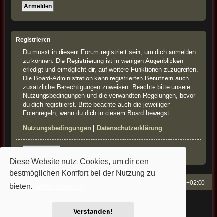
Registrieren
Du musst in diesem Forum registriert sein, um dich anmelden
zu können. Die Registrierung ist in wenigen Augenblicken
erledigt und ermöglicht dir, auf weitere Funktionen zuzugreifen.
Die Board-Administration kann registrierten Benutzern auch
zusätzliche Berechtigungen zuweisen. Beachte bitte unsere
Nutzungsbedingungen und die verwandten Regelungen, bevor
du dich registrierst. Bitte beachte auch die jeweiligen
Forenregeln, wenn du dich in diesem Board bewegst.
Nutzungsbedingungen
|
Datenschutzerklärung
Registrieren
Diese Website nutzt Cookies, um dir den
bestmöglichen Komfort bei der Nutzung zu
French-Classics
Alle Zeiten sind
UTC+02:00
bieten.
Mehr erfahren
Powered by
phpBB
® Forum Software © phpBB Limited
Style: french-classics by Bullfrog&StefanB&Cartman
Verstanden!
Deutsche Übersetzung durch
phpBB.de