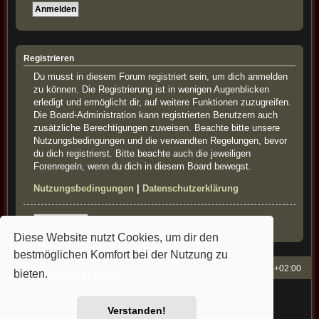
Registrieren
Du musst in diesem Forum registriert sein, um dich anmelden
zu können. Die Registrierung ist in wenigen Augenblicken
erledigt und ermöglicht dir, auf weitere Funktionen zuzugreifen.
Die Board-Administration kann registrierten Benutzern auch
zusätzliche Berechtigungen zuweisen. Beachte bitte unsere
Nutzungsbedingungen und die verwandten Regelungen, bevor
du dich registrierst. Bitte beachte auch die jeweiligen
Forenregeln, wenn du dich in diesem Board bewegst.
Nutzungsbedingungen
|
Datenschutzerklärung
Registrieren
Diese Website nutzt Cookies, um dir den
bestmöglichen Komfort bei der Nutzung zu
French-Classics
Alle Zeiten sind
UTC+02:00
bieten.
Mehr erfahren
Powered by
phpBB
® Forum Software © phpBB Limited
Style: french-classics by Bullfrog&StefanB&Cartman
Verstanden!
Deutsche Übersetzung durch
phpBB.de