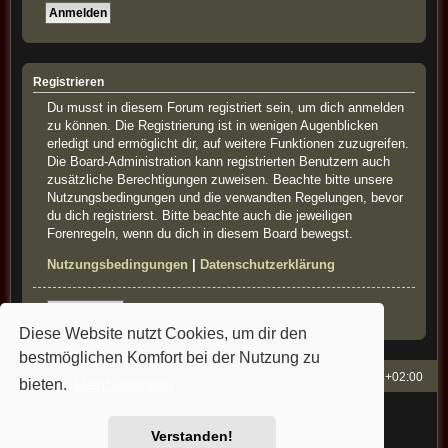
Registrieren
Du musst in diesem Forum registriert sein, um dich anmelden
zu können. Die Registrierung ist in wenigen Augenblicken
erledigt und ermöglicht dir, auf weitere Funktionen zuzugreifen.
Die Board-Administration kann registrierten Benutzern auch
zusätzliche Berechtigungen zuweisen. Beachte bitte unsere
Nutzungsbedingungen und die verwandten Regelungen, bevor
du dich registrierst. Bitte beachte auch die jeweiligen
Forenregeln, wenn du dich in diesem Board bewegst.
Nutzungsbedingungen
|
Datenschutzerklärung
Registrieren
Diese Website nutzt Cookies, um dir den
bestmöglichen Komfort bei der Nutzung zu
French-Classics
Alle Zeiten sind
UTC+02:00
bieten.
Mehr erfahren
Powered by
phpBB
® Forum Software © phpBB Limited
Style: french-classics by Bullfrog&StefanB&Cartman
Verstanden!
Deutsche Übersetzung durch
phpBB.de