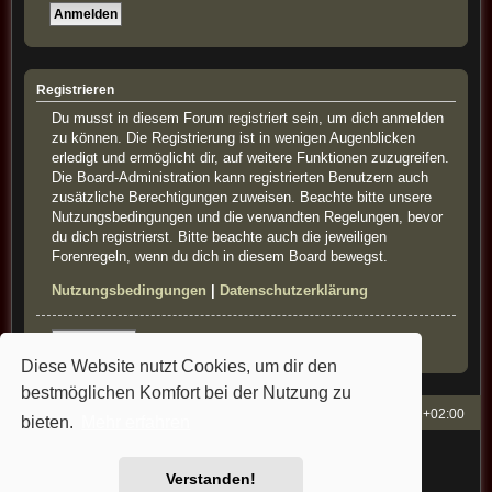
Registrieren
Du musst in diesem Forum registriert sein, um dich anmelden
zu können. Die Registrierung ist in wenigen Augenblicken
erledigt und ermöglicht dir, auf weitere Funktionen zuzugreifen.
Die Board-Administration kann registrierten Benutzern auch
zusätzliche Berechtigungen zuweisen. Beachte bitte unsere
Nutzungsbedingungen und die verwandten Regelungen, bevor
du dich registrierst. Bitte beachte auch die jeweiligen
Forenregeln, wenn du dich in diesem Board bewegst.
Nutzungsbedingungen
|
Datenschutzerklärung
Registrieren
Diese Website nutzt Cookies, um dir den
bestmöglichen Komfort bei der Nutzung zu
French-Classics
Alle Zeiten sind
UTC+02:00
bieten.
Mehr erfahren
Powered by
phpBB
® Forum Software © phpBB Limited
Style: french-classics by Bullfrog&StefanB&Cartman
Verstanden!
Deutsche Übersetzung durch
phpBB.de