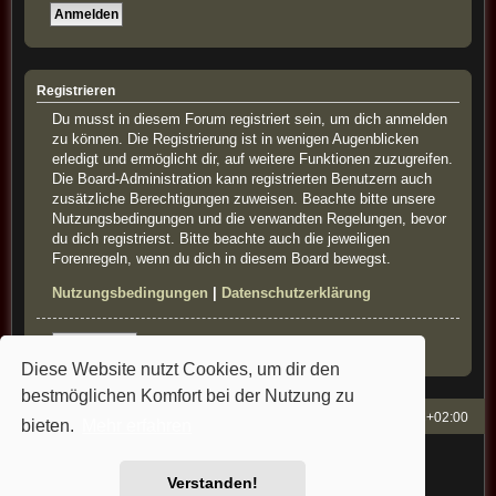
Registrieren
Du musst in diesem Forum registriert sein, um dich anmelden
zu können. Die Registrierung ist in wenigen Augenblicken
erledigt und ermöglicht dir, auf weitere Funktionen zuzugreifen.
Die Board-Administration kann registrierten Benutzern auch
zusätzliche Berechtigungen zuweisen. Beachte bitte unsere
Nutzungsbedingungen und die verwandten Regelungen, bevor
du dich registrierst. Bitte beachte auch die jeweiligen
Forenregeln, wenn du dich in diesem Board bewegst.
Nutzungsbedingungen
|
Datenschutzerklärung
Registrieren
Diese Website nutzt Cookies, um dir den
bestmöglichen Komfort bei der Nutzung zu
French-Classics
Alle Zeiten sind
UTC+02:00
bieten.
Mehr erfahren
Powered by
phpBB
® Forum Software © phpBB Limited
Style: french-classics by Bullfrog&StefanB&Cartman
Verstanden!
Deutsche Übersetzung durch
phpBB.de